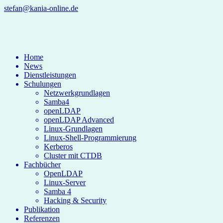
stefan@kania-online.de
Home
News
Dienstleistungen
Schulungen
Netzwerkgrundlagen
Samba4
openLDAP
openLDAP Advanced
Linux-Grundlagen
Linux-Shell-Programmierung
Kerberos
Cluster mit CTDB
Fachbücher
OpenLDAP
Linux-Server
Samba 4
Hacking & Security
Publikation
Referenzen