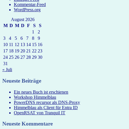
Kommentar-Feed
WordPress.org
August 2026
M
D
M
D
F
S
S
1
2
3
4
5
6
7
8
9
10
11
12
13
14
15
16
17
18
19
20
21
22
23
24
25
26
27
28
29
30
31
« Juli
Neueste Beiträge
Ein neues Buch ist erschienen
Workshop Himmelblau
PowerDNS recursor als DNS-Proxy
Himmelblau als Client für Entra ID
OpenRSAT von Tranquil IT
Neueste Kommentare